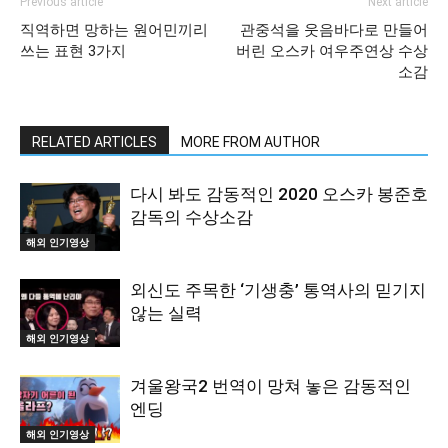
Previous article
Next article
직역하면 망하는 원어민끼리
관중석을 웃음바다로 만들어
쓰는 표현 3가지
버린 오스카 여우주연상 수상
소감
RELATED ARTICLES
MORE FROM AUTHOR
다시 봐도 감동적인 2020 오스카 봉준호
감독의 수상소감
해외 인기영상
외신도 주목한 ‘기생충’ 통역사의 믿기지
않는 실력
해외 인기영상
겨울왕국2 번역이 망쳐 놓은 감동적인
엔딩
해외 인기영상