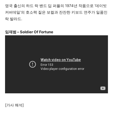
영국 출신의 하드 락 밴드 딥 퍼플의 1974년 작품으로 ‘데이빗
커버데일’의 호소력 짙은 보컬과 잔잔한 키보드 연주가 일품인
락 발라드.
임재범 – Soldier Of Fortune
[가사 해석]