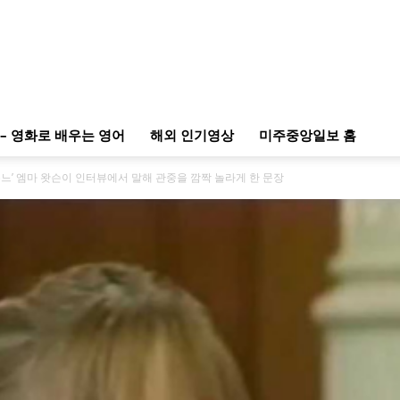
– 영화로 배우는 영어
해외 인기영상
미주중앙일보 홈
온느’ 엠마 왓슨이 인터뷰에서 말해 관중을 깜짝 놀라게 한 문장