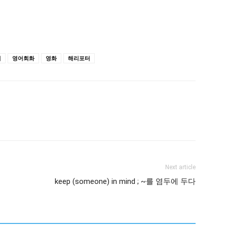
어
영어회화
영화
해리포터
Next article
keep (someone) in mind ; ~를 염두에 두다