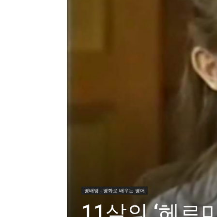
영배영 - 영화로 배우는 영어
11살의 ‘헤르