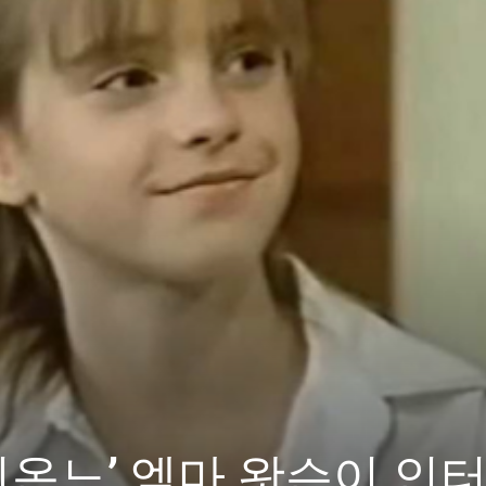
미온느’ 엠마 왓슨이 인