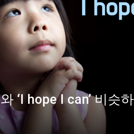
ld’와 ‘I hope I can’ 비