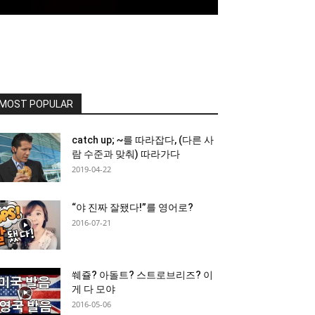
MOST POPULAR
catch up; ~를 따라잡다, (다른 사
람 수준과 맞춰) 따라가다
2019-04-22
“야 진짜 잘됐다!”를 영어로?
2016-07-21
쒜쥴? 아돌트? 스트로브리즈? 이
게 다 모야
2016-05-06